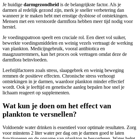
Je huidige
darmgezondheid
is de belangrijkste factor. Als je
darmen al redelijk gezond zijn, merk je sneller verbetering dan
wanneer je te maken hebt met ernstige dysbiose of ontstekingen.
Mensen met een verstoorde darmflora hebben meer tijd nodig voor
herstel.
Je voedingspatroon speelt een cruciale rol. Een dieet vol suiker,
bewerkte voedingsmiddelen en weinig vezels vertraagt de werking
van plankton. Medicijngebruik, vooral antibiotica en
maagzuurremmers, kan het proces ook vertragen omdat deze de
darmflora beïnvloeden.
Leefstijlfactoren zoals stress, slaapgebrek en weinig beweging
remmen de positieve effecten. Chronische stress verhoogt
ontstekingen in je darmen, waardoor plankton minder effectief
wordt. Ook je leeftijd en genetische aanleg bepalen hoe snel je
lichaam reageert op supplementen.
Wat kun je doen om het effect van
plankton te versnellen?
Voldoende water drinken is essentieel voor optimale resultaten. Zorg
voor minstens 2 liter water per dag om je darmen goed te laten
functioneren en de opname van plankton te bevorderen. Water helpt