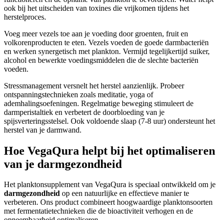
ook bij het uitscheiden van toxines die vrijkomen tijdens het
herstelproces.
Voeg meer vezels toe aan je voeding door groenten, fruit en
volkorenproducten te eten. Vezels voeden de goede darmbacteriën
en werken synergetisch met plankton. Vermijd tegelijkertijd suiker,
alcohol en bewerkte voedingsmiddelen die de slechte bacteriën
voeden.
Stressmanagement versnelt het herstel aanzienlijk. Probeer
ontspanningstechnieken zoals meditatie, yoga of
ademhalingsoefeningen. Regelmatige beweging stimuleert de
darmperistaltiek en verbetert de doorbloeding van je
spijsverteringsstelsel. Ook voldoende slaap (7-8 uur) ondersteunt het
herstel van je darmwand.
Hoe VegaQura helpt bij het optimaliseren
van je darmgezondheid
Het planktonsupplement van VegaQura is speciaal ontwikkeld om je
darmgezondheid
op een natuurlijke en effectieve manier te
verbeteren. Ons product combineert hoogwaardige planktonsoorten
met fermentatietechnieken die de bioactiviteit verhogen en de
opneembaarheid optimaliseren.