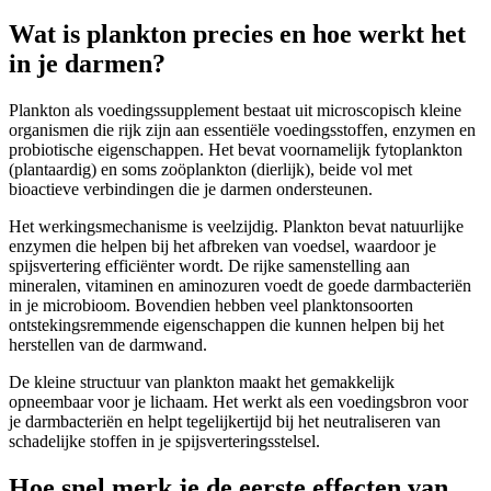
Wat is plankton precies en hoe werkt het
in je darmen?
Plankton als voedingssupplement bestaat uit microscopisch kleine
organismen die rijk zijn aan essentiële voedingsstoffen, enzymen en
probiotische eigenschappen. Het bevat voornamelijk fytoplankton
(plantaardig) en soms zoöplankton (dierlijk), beide vol met
bioactieve verbindingen die je darmen ondersteunen.
Het werkingsmechanisme is veelzijdig. Plankton bevat natuurlijke
enzymen die helpen bij het afbreken van voedsel, waardoor je
spijsvertering efficiënter wordt. De rijke samenstelling aan
mineralen, vitaminen en aminozuren voedt de goede darmbacteriën
in je microbioom. Bovendien hebben veel planktonsoorten
ontstekingsremmende eigenschappen die kunnen helpen bij het
herstellen van de darmwand.
De kleine structuur van plankton maakt het gemakkelijk
opneembaar voor je lichaam. Het werkt als een voedingsbron voor
je darmbacteriën en helpt tegelijkertijd bij het neutraliseren van
schadelijke stoffen in je spijsverteringsstelsel.
Hoe snel merk je de eerste effecten van