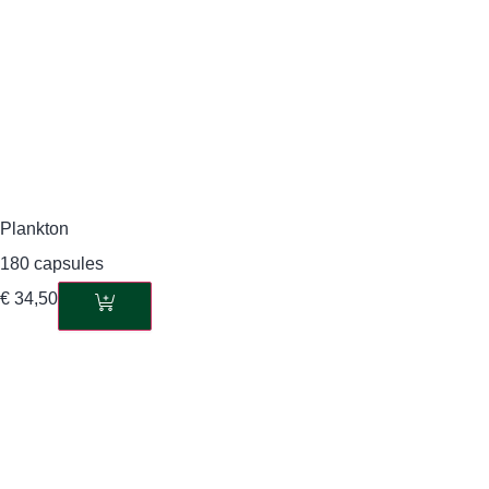
Plankton
180 capsules
€
34,50