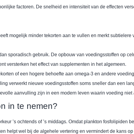
onlijke factoren. De snelheid en intensiteit van de effecten ver
eft mogelijk minder tekorten aan te vullen en merkt subtieler
 dan sporadisch gebruik. De opbouw van voedingsstoffen op celn
 versterken het effect van supplementen in het algemeen.
korten of een hogere behoefte aan omega-3 en andere voedings
eling verwerkt nieuwe voedingsstoffen soms sneller dan een la
lle aanvulling zijn in een modern leven waarin voeding niet al
on in te nemen?
voorkeur ’s ochtends of ’s middags. Omdat plankton fosfolipiden 
ten helpt wel bij de algehele vertering en vermindert de kans o