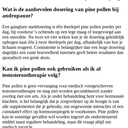
Wat is de aanbevolen dosering van pine pollen bij
andropauze?
Een gangbare startdosering is één theelepel pine pollen poeder per
dag, bij voorkeur 's ochtends op een lege maag of toegevoegd aan
een smoothie. Na twee tot vier weken kun je de dosering geleidelijk
ophogen naar één à twee theelepels per dag, afhankelijk van hoe je
lichaam reageert. Consistentie is belangrijker dan een hoge dosering:
dagelijks een vaste hoeveelheid innemen geeft betere resultaten dan
sporadisch een grote dosis.
Kan ik pine pollen ook gebruiken als ik al
testosterontherapie volg?
Pine pollen is geen vervanging voor medisch voorgeschreven
testosterontherapie en mag niet worden gecombineerd zonder
overleg met een arts. Als je onder behandeling bent voor hormonale
klachten, is het belangrijk dat je zorgverlener op de hoogte is van
alle supplementen die je gebruikt, om ongewenste interacties of een
cumulatief effect op hormoonspiegels te voorkomen. Pine pollen
kan in sommige gevallen wel worden ingezet als ondersteunend
middel naast reguliere behandeling, maar dit vraagt altijd om
medisch toezicht.