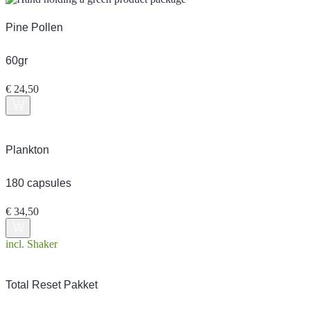
Pine Pollen
60gr
€
24,50
Plankton
180 capsules
€
34,50
incl. Shaker
Total Reset Pakket