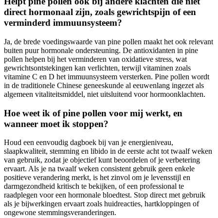
Helpt pine pollen ook bij andere klachten die niet
direct hormonaal zijn, zoals gewrichtspijn of een
verminderd immuunsysteem?
Ja, de brede voedingswaarde van pine pollen maakt het ook relevant
buiten puur hormonale ondersteuning. De antioxidanten in pine
pollen helpen bij het verminderen van oxidatieve stress, wat
gewrichtsontstekingen kan verlichten, terwijl vitaminen zoals
vitamine C en D het immuunsysteem versterken. Pine pollen wordt
in de traditionele Chinese geneeskunde al eeuwenlang ingezet als
algemeen vitaliteitsmiddel, niet uitsluitend voor hormoonklachten.
Hoe weet ik of pine pollen voor mij werkt, en
wanneer moet ik stoppen?
Houd een eenvoudig dagboek bij van je energieniveau,
slaapkwaliteit, stemming en libido in de eerste acht tot twaalf weken
van gebruik, zodat je objectief kunt beoordelen of je verbetering
ervaart. Als je na twaalf weken consistent gebruik geen enkele
positieve verandering merkt, is het zinvol om je levensstijl en
darmgezondheid kritisch te bekijken, of een professional te
raadplegen voor een hormonale bloedtest. Stop direct met gebruik
als je bijwerkingen ervaart zoals huidreacties, hartkloppingen of
ongewone stemmingsveranderingen.