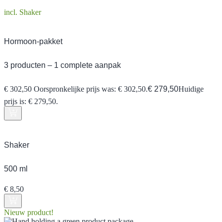
incl. Shaker
Hormoon-pakket
3 producten – 1 complete aanpak
€
302,50
Oorspronkelijke prijs was: € 302,50.
€
279,50
Huidige
prijs is: € 279,50.
Shaker
500 ml
€
8,50
Nieuw product!