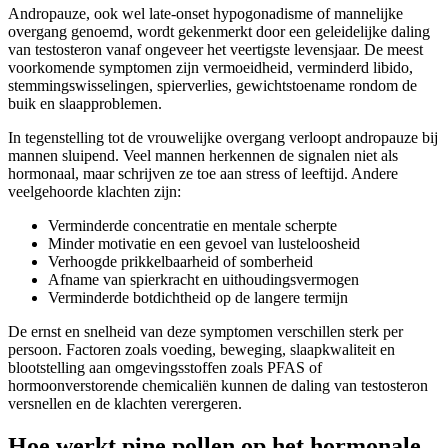
Andropauze, ook wel late-onset hypogonadisme of mannelijke
overgang genoemd, wordt gekenmerkt door een geleidelijke daling
van testosteron vanaf ongeveer het veertigste levensjaar. De meest
voorkomende symptomen zijn vermoeidheid, verminderd libido,
stemmingswisselingen, spierverlies, gewichtstoename rondom de
buik en slaapproblemen.
In tegenstelling tot de vrouwelijke overgang verloopt andropauze bij
mannen sluipend. Veel mannen herkennen de signalen niet als
hormonaal, maar schrijven ze toe aan stress of leeftijd. Andere
veelgehoorde klachten zijn:
Verminderde concentratie en mentale scherpte
Minder motivatie en een gevoel van lusteloosheid
Verhoogde prikkelbaarheid of somberheid
Afname van spierkracht en uithoudingsvermogen
Verminderde botdichtheid op de langere termijn
De ernst en snelheid van deze symptomen verschillen sterk per
persoon. Factoren zoals voeding, beweging, slaapkwaliteit en
blootstelling aan omgevingsstoffen zoals PFAS of
hormoonverstorende chemicaliën kunnen de daling van testosteron
versnellen en de klachten verergeren.
Hoe werkt pine pollen op het hormonale