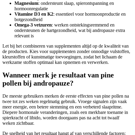
Magnesium
: ondersteunt slaap, spierontspanning en
hormoonregulatie
Vitamine D3 en K2
: essentieel voor hormoonproductie en
botgezondheid
Omega-3 vetzuren
: werken ontstekingsremmend en
ondersteunen de hartgezondheid, wat bij andropauze extra
relevant is
Let bij het combineren van supplementen altijd op de kwaliteit van
de producten. Kies voor supplementen zonder onnodige vulstoffen,
kleurstoffen of kunstmatige toevoegingen, zodat het lichaam de
werkzame stoffen optimaal kan opnemen en verwerken.
Wanneer merk je resultaat van pine
pollen bij andropauze?
De meeste gebruikers merken de eerste effecten van pine pollen na
twee tot zes weken regelmatig gebruik. Vroege signalen zijn vaak
meer energie, een betere stemming en een verbeterd slaapritme.
Diepere hormonale veranderingen, zoals een merkbare toename in
spierkracht of libido, worden doorgaans pas na acht tot twaalf
weken zichtbaar.
De snelheid van het resultaat hangt af van verschillende factoren: