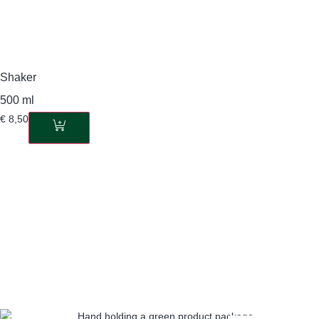
Shaker
500 ml
€
8,50