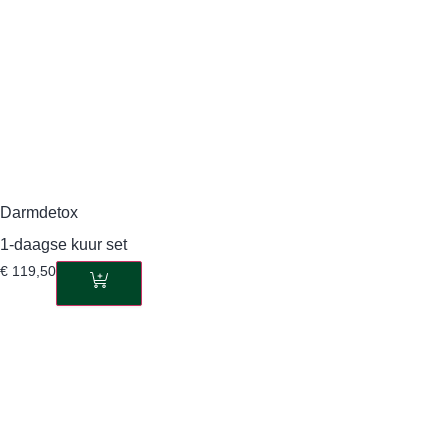
Darmdetox
1-daagse kuur set
€
119,50