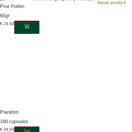
Nieuw product!
Pine Pollen
60gr
€
24,50
Plankton
180 capsules
€
34,50