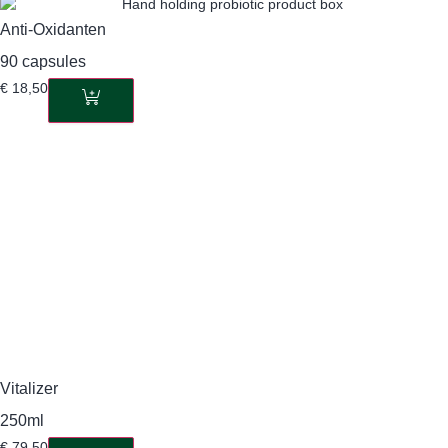
Anti-Oxidanten
90 capsules
€
18,50
Vitalizer
250ml
€
79,50