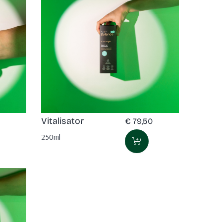
Vitalisator
€
79,50
250ml