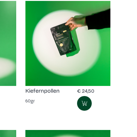
Kiefernpollen
€
24,50
60gr