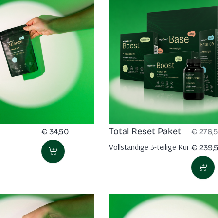
Total Reset Paket
€
34,50
€
276,
Vollständige 3-teilige Kur
€
239,