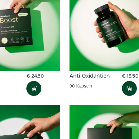
a
Anti-Oxidantien
€
24,50
€
18,50
90 Kapseln