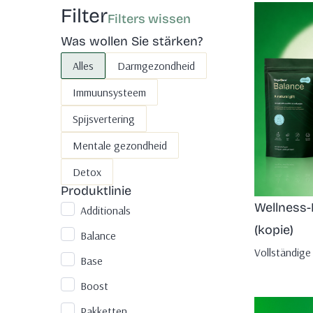
Filter
Filters wissen
Was wollen Sie stärken?
Buttons product overview
Alles
Darmgezondheid
Immuunsysteem
Spijsvertering
Mentale gezondheid
Detox
Produktlinie
Wellness-
Selectboxes product overview
Additionals
(kopie)
Balance
Vollständige 
Base
Boost
Pakketten