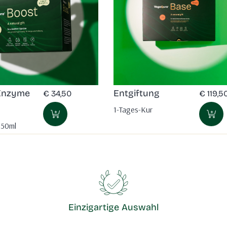
 Enzyme
Entgiftung
€
34,50
€
119,5
1-Tages-Kur
 50ml
Einzigartige Auswahl