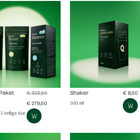
Paket
Shaker
€
302,50
€
8,50
500 ml
€
279,50
3-teilige Kur