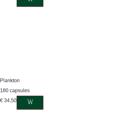
Plankton
180 capsules
€
34,50