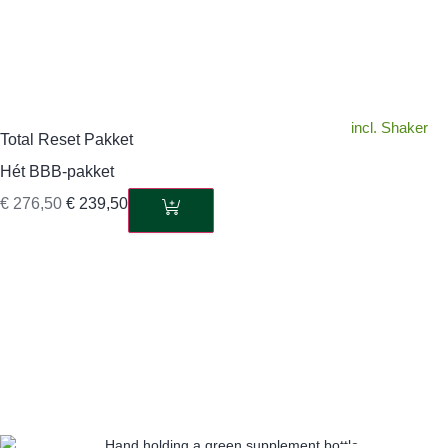
incl. Shaker
Total Reset Pakket
Hét BBB-pakket
€
276,50
€
239,50