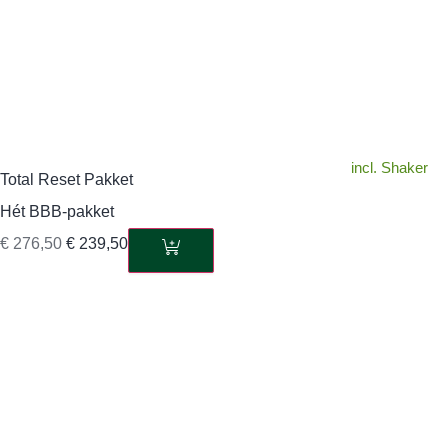
incl. Shaker
Total Reset Pakket
Hét BBB-pakket
€
276,50
€
239,50