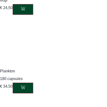
60gr
€
24,50
Plankton
180 capsules
€
34,50