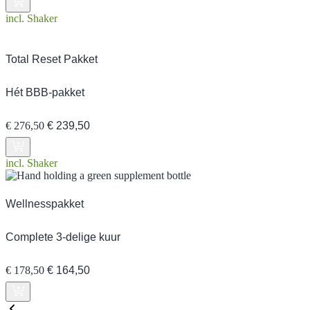
incl. Shaker
Total Reset Pakket
Hét BBB-pakket
Oorspronkelijke
Huidige
€
276,50
€
239,50
prijs
prijs
was:
is:
€ 276,50.
€ 239,50.
incl. Shaker
Wellnesspakket
Complete 3-delige kuur
Oorspronkelijke
Huidige
€
178,50
€
164,50
prijs
prijs
was:
is:
€ 178,50.
€ 164,50.