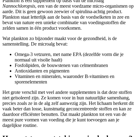
Plankton is een supplement op basis van de microalg
Nannochloropsis
, een van de meest voedzame micro-organismen op
aarde. Dit is geen gewoon zeewier of spirulina-achtig product.
Plankton staat letterlijk aan de basis van de voedselketen in zee en
bevat van nature een unieke combinatie van voedingsstoffen die
zelden samen in één product voorkomen.
Wat plankton zo bijzonder maakt voor de gezondheid, is de
samenstelling. De microalg bevat:
Omega-3 vetzuren, met name EPA (dezelfde vorm die je
normaal uit visolie haalt)
Fosfolipiden, de bouwstenen van celmembranen
Antioxidanten en pigmenten
Vitaminen en mineralen, waaronder B-vitaminen en
sporenelementen
Het grote verschil met veel andere supplementen is dat deze stoffen
niet geïsoleerd zijn. Ze komen voor in hun natuurlijke samenhang,
precies zoals ze in de alg zelf aanwezig zijn. Het lichaam herkent dit
vaak beter dan losse, kunstmatig geconcentreerde stoffen en kan ze
daardoor efficiënter benutten. Dat maakt plankton tot een van de
meest pure vormen van voeding die je kunt toevoegen aan je
dagelijkse routine.