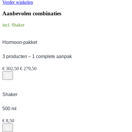
Verder winkelen
Aanbevolen combinaties
incl. Shaker
Hormoon-pakket
3 producten – 1 complete aanpak
Oorspronkelijke
Huidige
€
302,50
€
279,50
prijs
prijs
was:
is:
€ 302,50.
€ 279,50.
Shaker
500 ml
€
8,50