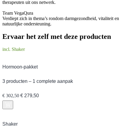
therapeuten uit ons netwerk.
Team VegaQura
Verdiept zich in thema’s rondom darmgezondheid, vitaliteit en
natuurlijke ondersteuning.
Ervaar het zelf met deze producten
incl. Shaker
Hormoon-pakket
3 producten – 1 complete aanpak
Oorspronkelijke
Huidige
€
302,50
€
279,50
prijs
prijs
was:
is:
€ 302,50.
€ 279,50.
Shaker