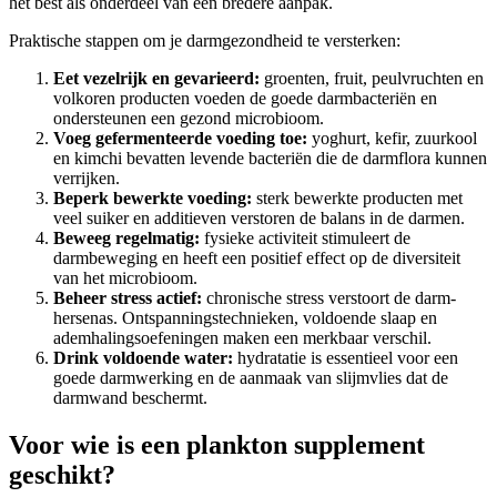
het best als onderdeel van een bredere aanpak.
Praktische stappen om je darmgezondheid te versterken:
Eet vezelrijk en gevarieerd:
groenten, fruit, peulvruchten en
volkoren producten voeden de goede darmbacteriën en
ondersteunen een gezond microbioom.
Voeg gefermenteerde voeding toe:
yoghurt, kefir, zuurkool
en kimchi bevatten levende bacteriën die de darmflora kunnen
verrijken.
Beperk bewerkte voeding:
sterk bewerkte producten met
veel suiker en additieven verstoren de balans in de darmen.
Beweeg regelmatig:
fysieke activiteit stimuleert de
darmbeweging en heeft een positief effect op de diversiteit
van het microbioom.
Beheer stress actief:
chronische stress verstoort de darm-
hersenas. Ontspanningstechnieken, voldoende slaap en
ademhalingsoefeningen maken een merkbaar verschil.
Drink voldoende water:
hydratatie is essentieel voor een
goede darmwerking en de aanmaak van slijmvlies dat de
darmwand beschermt.
Voor wie is een plankton supplement
geschikt?