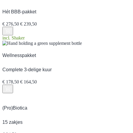
Hét BBB-pakket
Oorspronkelijke
Huidige
€
276,50
€
239,50
prijs
prijs
was:
is:
incl. Shaker
€ 276,50.
€ 239,50.
Wellnesspakket
Complete 3-delige kuur
Oorspronkelijke
Huidige
€
178,50
€
164,50
prijs
prijs
was:
is:
€ 178,50.
€ 164,50.
(Pro)Biotica
15 zakjes