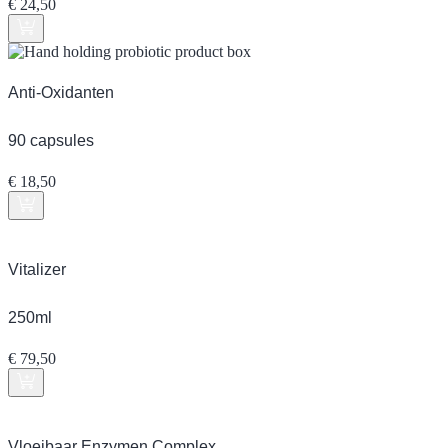
€
24,50
Anti-Oxidanten
90 capsules
€
18,50
Vitalizer
250ml
€
79,50
Vloeibaar Enzymen Complex