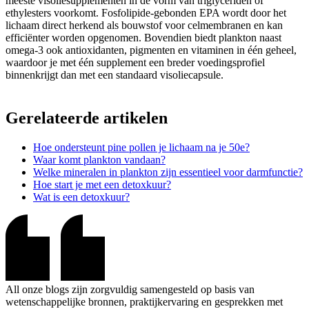
meeste visoliesupplementen in de vorm van triglyceriden of
ethylesters voorkomt. Fosfolipide-gebonden EPA wordt door het
lichaam direct herkend als bouwstof voor celmembranen en kan
efficiënter worden opgenomen. Bovendien biedt plankton naast
omega-3 ook antioxidanten, pigmenten en vitaminen in één geheel,
waardoor je met één supplement een breder voedingsprofiel
binnenkrijgt dan met een standaard visoliecapsule.
Gerelateerde artikelen
Hoe ondersteunt pine pollen je lichaam na je 50e?
Waar komt plankton vandaan?
Welke mineralen in plankton zijn essentieel voor darmfunctie?
Hoe start je met een detoxkuur?
Wat is een detoxkuur?
All onze blogs zijn zorgvuldig samengesteld op basis van
wetenschappelijke bronnen, praktijkervaring en gesprekken met