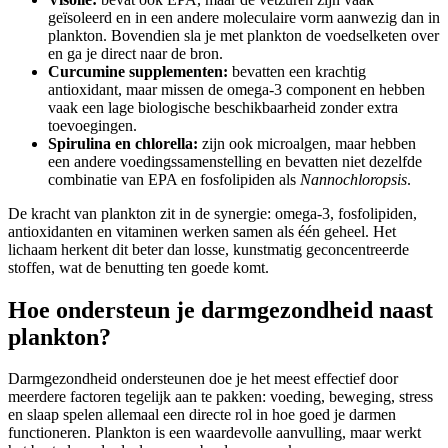
geïsoleerd en in een andere moleculaire vorm aanwezig dan in
plankton. Bovendien sla je met plankton de voedselketen over
en ga je direct naar de bron.
Curcumine supplementen:
bevatten een krachtig
antioxidant, maar missen de omega-3 component en hebben
vaak een lage biologische beschikbaarheid zonder extra
toevoegingen.
Spirulina en chlorella:
zijn ook microalgen, maar hebben
een andere voedingssamenstelling en bevatten niet dezelfde
combinatie van EPA en fosfolipiden als
Nannochloropsis
.
De kracht van plankton zit in de synergie: omega-3, fosfolipiden,
antioxidanten en vitaminen werken samen als één geheel. Het
lichaam herkent dit beter dan losse, kunstmatig geconcentreerde
stoffen, wat de benutting ten goede komt.
Hoe ondersteun je darmgezondheid naast
plankton?
Darmgezondheid ondersteunen doe je het meest effectief door
meerdere factoren tegelijk aan te pakken: voeding, beweging, stress
en slaap spelen allemaal een directe rol in hoe goed je darmen
functioneren. Plankton is een waardevolle aanvulling, maar werkt