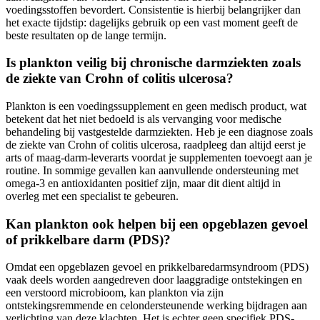
voedingsstoffen bevordert. Consistentie is hierbij belangrijker dan
het exacte tijdstip: dagelijks gebruik op een vast moment geeft de
beste resultaten op de lange termijn.
Is plankton veilig bij chronische darmziekten zoals
de ziekte van Crohn of colitis ulcerosa?
Plankton is een voedingssupplement en geen medisch product, wat
betekent dat het niet bedoeld is als vervanging voor medische
behandeling bij vastgestelde darmziekten. Heb je een diagnose zoals
de ziekte van Crohn of colitis ulcerosa, raadpleeg dan altijd eerst je
arts of maag-darm-leverarts voordat je supplementen toevoegt aan je
routine. In sommige gevallen kan aanvullende ondersteuning met
omega-3 en antioxidanten positief zijn, maar dit dient altijd in
overleg met een specialist te gebeuren.
Kan plankton ook helpen bij een opgeblazen gevoel
of prikkelbare darm (PDS)?
Omdat een opgeblazen gevoel en prikkelbaredarmsyndroom (PDS)
vaak deels worden aangedreven door laaggradige ontstekingen en
een verstoord microbioom, kan plankton via zijn
ontstekingsremmende en celondersteunende werking bijdragen aan
verlichting van deze klachten. Het is echter geen specifiek PDS-