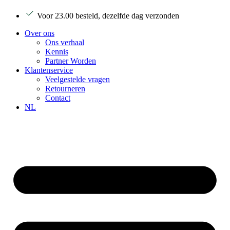
Ga
Voor 23.00 besteld, dezelfde dag verzonden
naar
de
Over ons
inhoud
Ons verhaal
Kennis
Partner Worden
Klantenservice
Veelgestelde vragen
Retourneren
Contact
NL