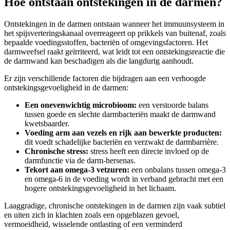
Hoe ontstaan ontstekingen in de darmen?
Ontstekingen in de darmen ontstaan wanneer het immuunsysteem in
het spijsverteringskanaal overreageert op prikkels van buitenaf, zoals
bepaalde voedingsstoffen, bacteriën of omgevingsfactoren. Het
darmweefsel raakt geïrriteerd, wat leidt tot een ontstekingsreactie die
de darmwand kan beschadigen als die langdurig aanhoudt.
Er zijn verschillende factoren die bijdragen aan een verhoogde
ontstekingsgevoeligheid in de darmen:
Een onevenwichtig microbioom:
een verstoorde balans
tussen goede en slechte darmbacteriën maakt de darmwand
kwetsbaarder.
Voeding arm aan vezels en rijk aan bewerkte producten:
dit voedt schadelijke bacteriën en verzwakt de darmbarrière.
Chronische stress:
stress heeft een directe invloed op de
darmfunctie via de darm-hersenas.
Tekort aan omega-3 vetzuren:
een onbalans tussen omega-3
en omega-6 in de voeding wordt in verband gebracht met een
hogere ontstekingsgevoeligheid in het lichaam.
Laaggradige, chronische ontstekingen in de darmen zijn vaak subtiel
en uiten zich in klachten zoals een opgeblazen gevoel,
vermoeidheid, wisselende ontlasting of een verminderd