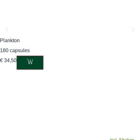
Plankton
180 capsules
€
34,50
incl. Shaker