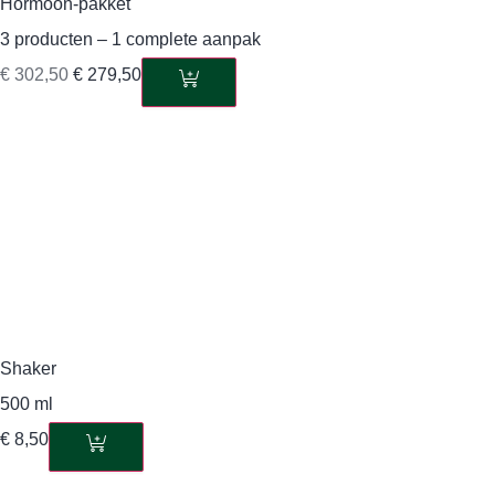
Hormoon-pakket
3 producten – 1 complete aanpak
€
302,50
€
279,50
Shaker
500 ml
€
8,50