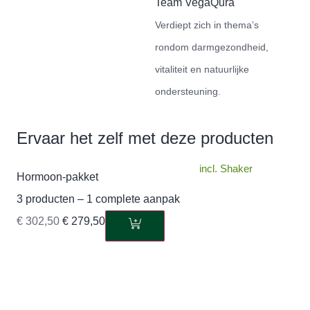
Team VegaQura
Verdiept zich in thema’s
rondom darmgezondheid,
vitaliteit en natuurlijke
ondersteuning.
Ervaar het zelf met deze producten
incl. Shaker
Hormoon-pakket
Shaker
3 producten – 1 complete aanpak
500 ml
€
302,50
€
279,50
€
8,50