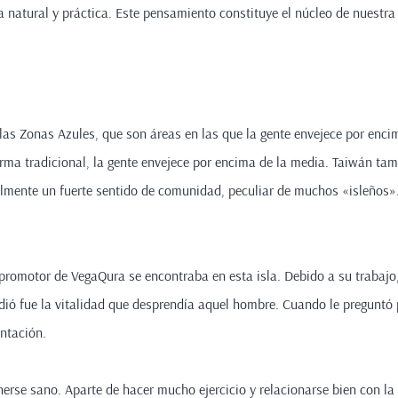
a natural y práctica. Este pensamiento constituye el núcleo de nuestra
as Zonas Azules, que son áreas en las que la gente envejece por encim
rma tradicional, la gente envejece por encima de la media. Taiwán tamb
almente un fuerte sentido de comunidad, peculiar de muchos «isleños». 
promotor de VegaQura se encontraba en esta isla. Debido a su trabajo
ió fue la vitalidad que desprendía aquel hombre. Cuando le preguntó p
mentación.
rse sano. Aparte de hacer mucho ejercicio y relacionarse bien con la 