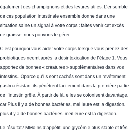
également des champignons et des levures utiles. L’ensemble
de ces
population intestinale
ensemble
donne
dans une
situation saine
un signal à votre corps : faites venir cet excès
de graisse, nous pouvons le gérer.
C’est pourquoi
vous aider
votre
corps lorsque vous prenez des
probiotiques
ne
e
m
t
après la
désintoxication
de l’étape 1
. Vous
apportez de bonnes « créatures » supplémentaires dans vos
intestins.
. O
parce qu’ils sont cachés
sont
dans un revêtement
gastro-résistant
ils
pénètrent facilement dans la première partie
de l’intestin grêle. À partir de là, elles se colonisent davantage,
car
Plus il y a de bonnes bactéries, meilleure est la digestion.
plus il y a de bonnes bactéries, meilleure est la digestion.
Le résultat
?
M
Moins d’appétit, une glycémie plus stable et très