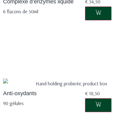
Complexe d’enzymes liquide
€
34,50
6 flacons de 50ml
Anti-oxydants
€
18,50
90 gélules