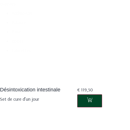
overview
Additionals
Balance
Base
Boost
Pakketten
Désintoxication intestinale
€
119,50
Set de cure d’un jour