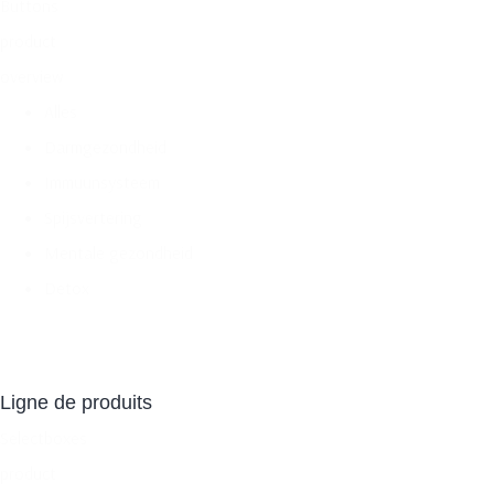
Buttons
product
overview
Alles
Darmgezondheid
Immuunsysteem
Spijsvertering
Mentale gezondheid
Detox
Ligne de produits
Selectboxes
product