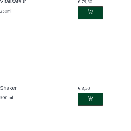
Vitalisateur
€
79,50
250ml
Shaker
€
8,50
500 ml